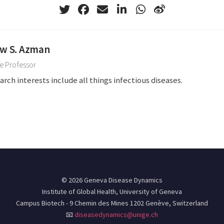
w S. Azman
e Professor
arch interests include all things infectious diseases.
© 2026 Geneva Disease Dynamics
Institute of Global Health, University of Geneva
Campus Biotech - 9 Chemin des Mines 1202 Genève, Switzerland
📧
diseasedynamics@unige.ch