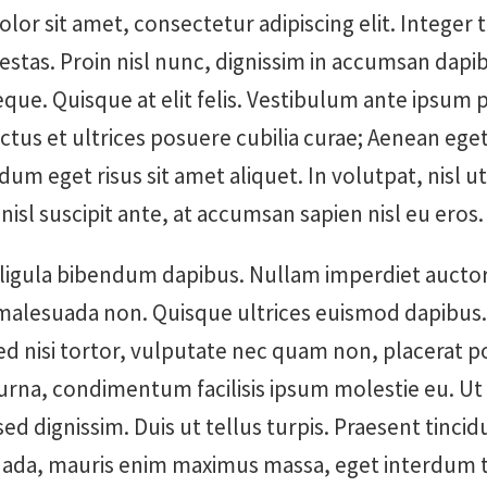
lor sit amet, consectetur adipiscing elit. Intege
stas. Proin nisl nunc, dignissim in accumsan dapi
ue. Quisque at elit felis. Vestibulum ante ipsum p
uctus et ultrices posuere cubilia curae; Aenean e
dum eget risus sit amet aliquet. In volutpat, nisl ut 
 nisl suscipit ante, at accumsan sapien nisl eu eros.
 ligula bibendum dapibus. Nullam imperdiet auctor 
malesuada non. Quisque ultrices euismod dapibus
Sed nisi tortor, vulputate nec quam non, placerat p
 urna, condimentum facilisis ipsum molestie eu. Ut
 sed dignissim. Duis ut tellus turpis. Praesent tinci
da, mauris enim maximus massa, eget interdum t