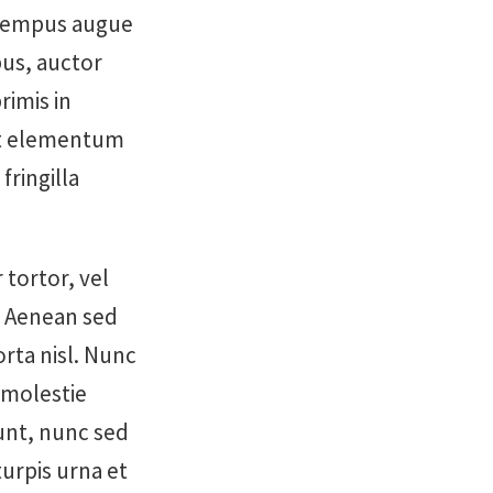
r tempus augue
bus, auctor
rimis in
get elementum
fringilla
tortor, vel
. Aenean sed
orta nisl. Nunc
 molestie
dunt, nunc sed
urpis urna et