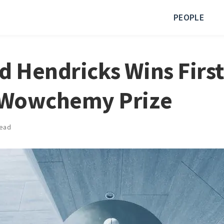
PEOPLE
d Hendricks Wins First
e Wowchemy Prize
read