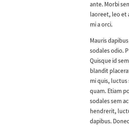
ante. Morbi sem
laoreet, leo et
mi a orci.
Mauris dapibus 
sodales odio. P
Quisque id sem
blandit placer
mi quis, luctus
quam. Etiam po
sodales sem ac 
hendrerit, luct
dapibus. Donec 