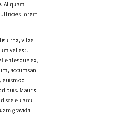
e. Aliquam
 ultricies lorem
is urna, vitae
um vel est.
ellentesque ex,
ndum, accumsan
n, euismod
d quis. Mauris
ndisse eu arcu
quam gravida