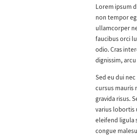
Lorem ipsum do
non tempor ege
ullamcorper neq
faucibus orci l
odio. Cras inter
dignissim, arcu
Sed eu dui nec
cursus mauris 
gravida risus. 
varius lobortis
eleifend ligula
congue malesua