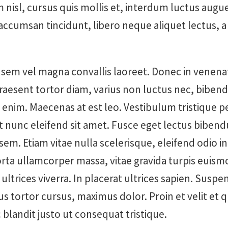
 nisl, cursus quis mollis et, interdum luctus augu
 accumsan tincidunt, libero neque aliquet lectus, a
sem vel magna convallis laoreet. Donec in venenat
raesent tortor diam, varius non luctus nec, bibend
 enim. Maecenas at est leo. Vestibulum tristique p
at nunc eleifend sit amet. Fusce eget lectus bibe
 sem. Etiam vitae nulla scelerisque, eleifend odio i
rta ullamcorper massa, vitae gravida turpis euismo
ultrices viverra. In placerat ultrices sapien. Suspe
us tortor cursus, maximus dolor. Proin et velit et 
blandit justo ut consequat tristique.